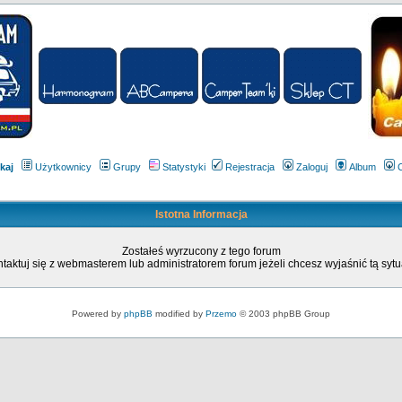
kaj
Użytkownicy
Grupy
Statystyki
Rejestracja
Zaloguj
Album
Istotna Informacja
Zostałeś wyrzucony z tego forum
taktuj się z webmasterem lub administratorem forum jeżeli chcesz wyjaśnić tą sytu
Powered by
phpBB
modified by
Przemo
© 2003 phpBB Group