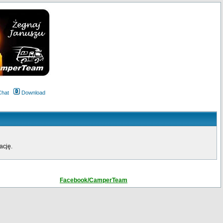
Chat
Download
ację.
Facebook/CamperTeam