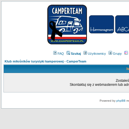
FAQ
Szukaj
Użytkownicy
Grupy
Klub miłośników turystyki kamperowej - CamperTeam
I
Zostałeś
Skontaktuj się z webmasterem lub admi
Powered by
phpBB
mo