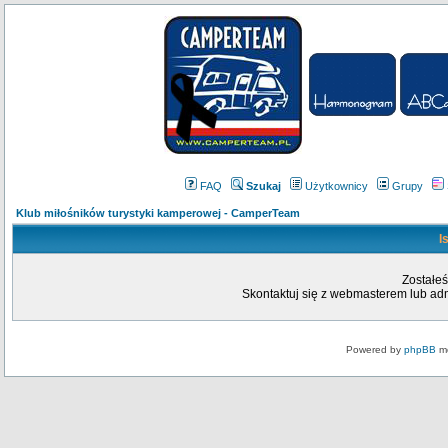
FAQ
Szukaj
Użytkownicy
Grupy
Klub miłośników turystyki kamperowej - CamperTeam
I
Zostałeś
Skontaktuj się z webmasterem lub admi
Powered by
phpBB
mo