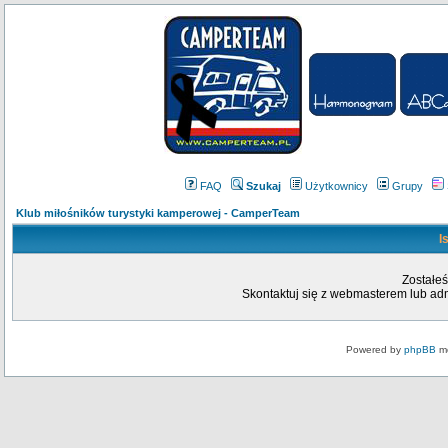
FAQ
Szukaj
Użytkownicy
Grupy
Klub miłośników turystyki kamperowej - CamperTeam
I
Zostałeś
Skontaktuj się z webmasterem lub admi
Powered by
phpBB
mo