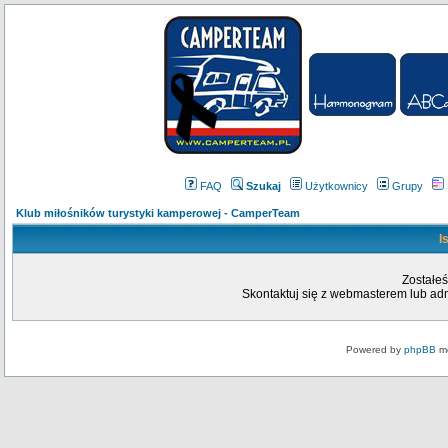
FAQ
Szukaj
Użytkownicy
Grupy
Klub miłośników turystyki kamperowej - CamperTeam
I
Zostałeś
Skontaktuj się z webmasterem lub admi
Powered by
phpBB
mo