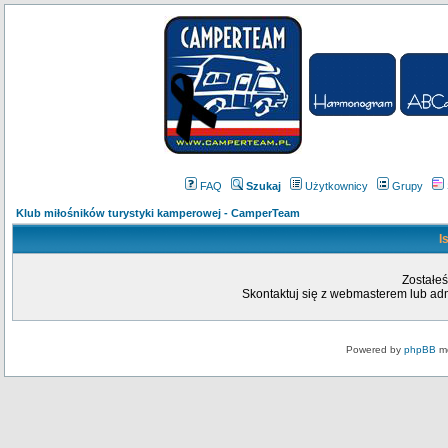
FAQ
Szukaj
Użytkownicy
Grupy
Klub miłośników turystyki kamperowej - CamperTeam
I
Zostałeś
Skontaktuj się z webmasterem lub admi
Powered by
phpBB
mo