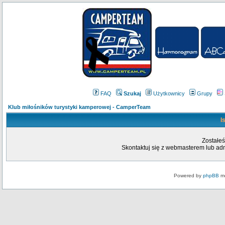
FAQ
Szukaj
Użytkownicy
Grupy
Klub miłośników turystyki kamperowej - CamperTeam
I
Zostałeś
Skontaktuj się z webmasterem lub admi
Powered by
phpBB
mo