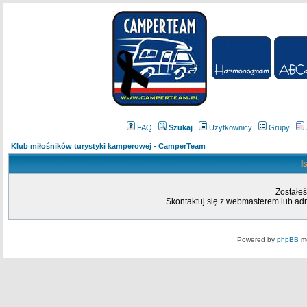
FAQ
Szukaj
Użytkownicy
Grupy
Klub miłośników turystyki kamperowej - CamperTeam
I
Zostałeś
Skontaktuj się z webmasterem lub admi
Powered by
phpBB
mo