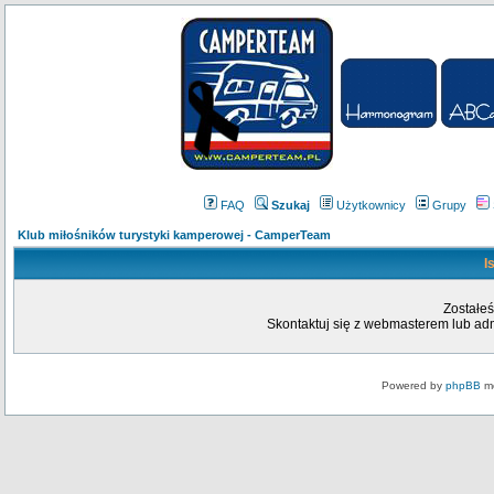
FAQ
Szukaj
Użytkownicy
Grupy
Klub miłośników turystyki kamperowej - CamperTeam
I
Zostałeś
Skontaktuj się z webmasterem lub admi
Powered by
phpBB
mo