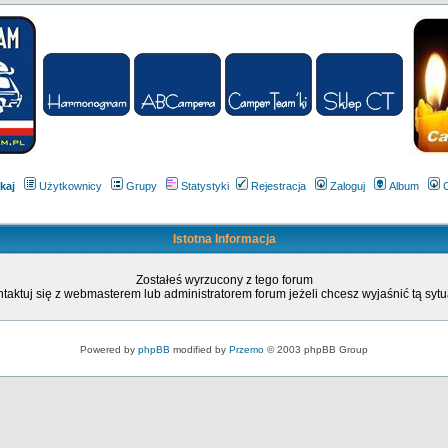
kaj
Użytkownicy
Grupy
Statystyki
Rejestracja
Zaloguj
Album
Istotna Informacja
Zostałeś wyrzucony z tego forum
taktuj się z webmasterem lub administratorem forum jeżeli chcesz wyjaśnić tą sytu
Powered by
phpBB
modified by
Przemo
© 2003 phpBB Group