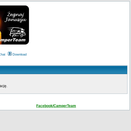
Chat
Download
ację.
Facebook/CamperTeam