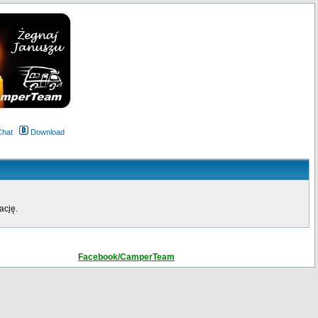
Chat
Download
ację.
Facebook/CamperTeam