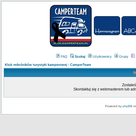
FAQ
Szukaj
Użytkownicy
Grupy
Klub miłośników turystyki kamperowej - CamperTeam
I
Zostałeś
Skontaktuj się z webmasterem lub admi
Powered by
phpBB
mo