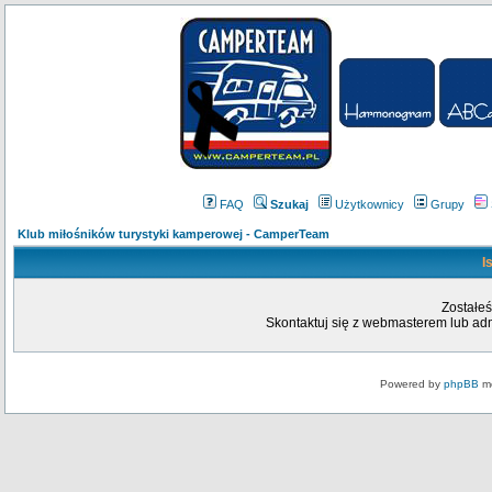
FAQ
Szukaj
Użytkownicy
Grupy
Klub miłośników turystyki kamperowej - CamperTeam
I
Zostałeś
Skontaktuj się z webmasterem lub admi
Powered by
phpBB
mo