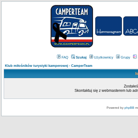
FAQ
Szukaj
Użytkownicy
Grupy
Klub miłośników turystyki kamperowej - CamperTeam
I
Zostałeś
Skontaktuj się z webmasterem lub admi
Powered by
phpBB
mo