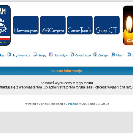
kaj
Użytkownicy
Grupy
Statystyki
Rejestracja
Zaloguj
Album
Istotna Informacja
Zostałeś wyrzucony z tego forum
taktuj się z webmasterem lub administratorem forum jeżeli chcesz wyjaśnić tą sytu
Powered by
phpBB
modified by
Przemo
© 2003 phpBB Group