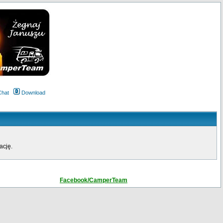
Chat
Download
ację.
Facebook/CamperTeam