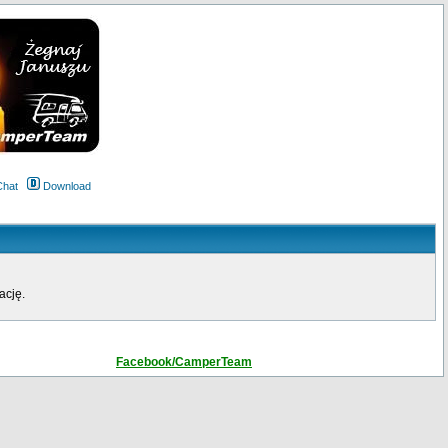
Chat
Download
ację.
Facebook/CamperTeam