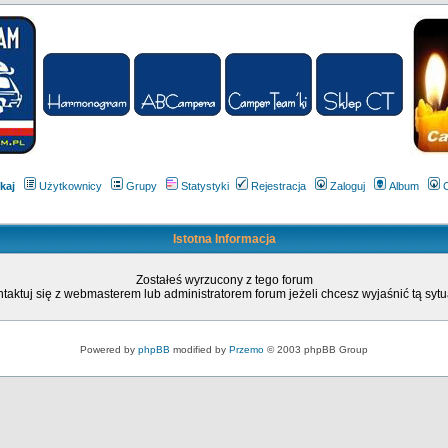
kaj
Użytkownicy
Grupy
Statystyki
Rejestracja
Zaloguj
Album
Istotna Informacja
Zostałeś wyrzucony z tego forum
taktuj się z webmasterem lub administratorem forum jeżeli chcesz wyjaśnić tą sytu
Powered by
phpBB
modified by
Przemo
© 2003 phpBB Group