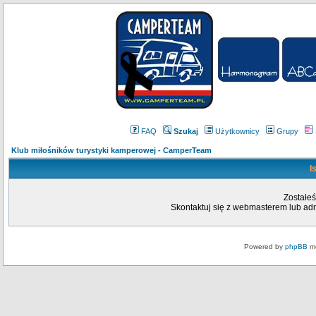
FAQ
Szukaj
Użytkownicy
Grupy
Klub miłośników turystyki kamperowej - CamperTeam
I
Zostałeś
Skontaktuj się z webmasterem lub admi
Powered by
phpBB
mo