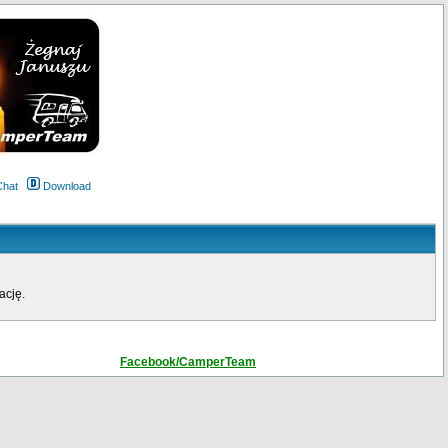
Chat
Download
ację.
Facebook/CamperTeam