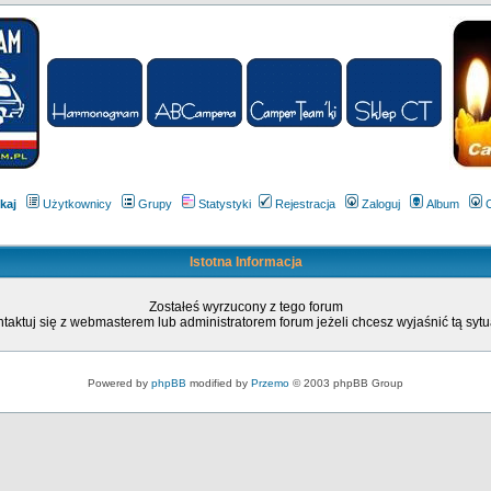
kaj
Użytkownicy
Grupy
Statystyki
Rejestracja
Zaloguj
Album
Istotna Informacja
Zostałeś wyrzucony z tego forum
taktuj się z webmasterem lub administratorem forum jeżeli chcesz wyjaśnić tą sytu
Powered by
phpBB
modified by
Przemo
© 2003 phpBB Group