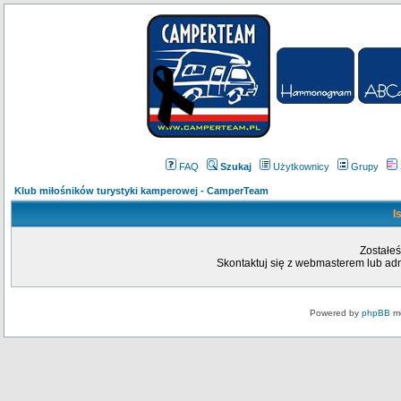
FAQ
Szukaj
Użytkownicy
Grupy
Klub miłośników turystyki kamperowej - CamperTeam
I
Zostałeś
Skontaktuj się z webmasterem lub admi
Powered by
phpBB
mo