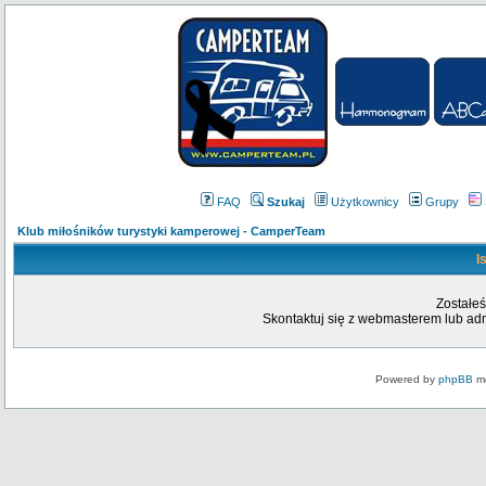
FAQ
Szukaj
Użytkownicy
Grupy
Klub miłośników turystyki kamperowej - CamperTeam
I
Zostałeś
Skontaktuj się z webmasterem lub admi
Powered by
phpBB
mo