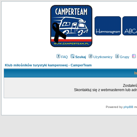
FAQ
Szukaj
Użytkownicy
Grupy
Klub miłośników turystyki kamperowej - CamperTeam
I
Zostałeś
Skontaktuj się z webmasterem lub admi
Powered by
phpBB
mo