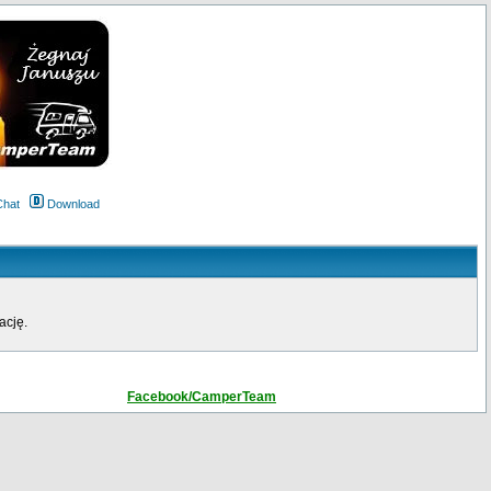
Chat
Download
ację.
Facebook/CamperTeam