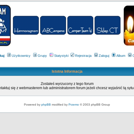
kaj
Użytkownicy
Grupy
Statystyki
Rejestracja
Zaloguj
Album
Istotna Informacja
Zostałeś wyrzucony z tego forum
taktuj się z webmasterem lub administratorem forum jeżeli chcesz wyjaśnić tą sytu
Powered by
phpBB
modified by
Przemo
© 2003 phpBB Group