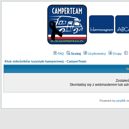
FAQ
Szukaj
Użytkownicy
Grupy
Klub miłośników turystyki kamperowej - CamperTeam
I
Zostałeś
Skontaktuj się z webmasterem lub admi
Powered by
phpBB
mo