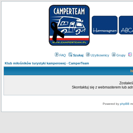
FAQ
Szukaj
Użytkownicy
Grupy
Klub miłośników turystyki kamperowej - CamperTeam
I
Zostałeś
Skontaktuj się z webmasterem lub admi
Powered by
phpBB
mo