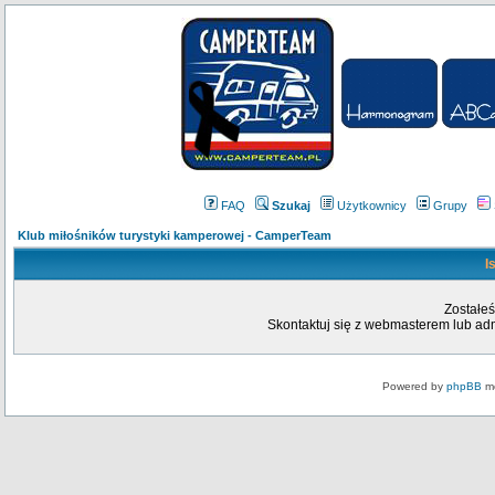
FAQ
Szukaj
Użytkownicy
Grupy
Klub miłośników turystyki kamperowej - CamperTeam
I
Zostałeś
Skontaktuj się z webmasterem lub admi
Powered by
phpBB
mo