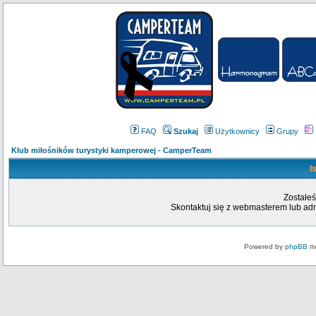
FAQ
Szukaj
Użytkownicy
Grupy
Klub miłośników turystyki kamperowej - CamperTeam
I
Zostałeś
Skontaktuj się z webmasterem lub admi
Powered by
phpBB
mo