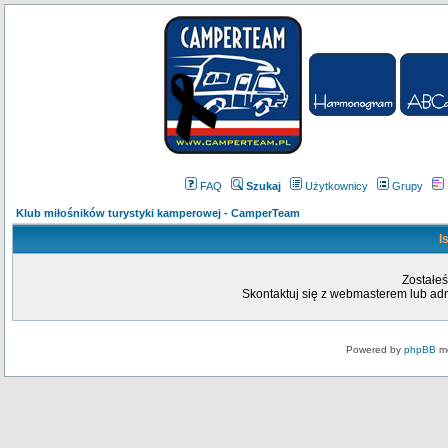
FAQ
Szukaj
Użytkownicy
Grupy
Klub miłośników turystyki kamperowej - CamperTeam
I
Zostałeś
Skontaktuj się z webmasterem lub admi
Powered by
phpBB
mo